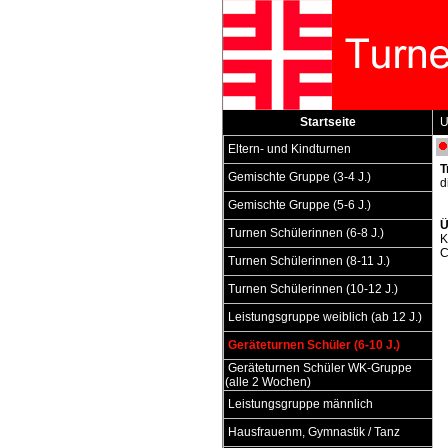
Startseite
Un
Eltern- und Kindturnen
T
Gemischte Gruppe (3-4 J.)
d
Gemischte Gruppe (5-6 J.)
Ü
Turnen Schülerinnen (6-8 J.)
K
C
Turnen Schülerinnen (8-11 J.)
Turnen Schülerinnen (10-12 J.)
Leistungsgruppe weiblich (ab 12 J.)
Geräteturnen Schüler (6-10 J.)
Geräteturnen Schüler WK-Gruppe
(alle 2 Wochen)
Leistungsgruppe männlich
Hausfrauenm, Gymnastik / Tanz