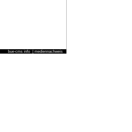
bue-cms info
| mediennachweis