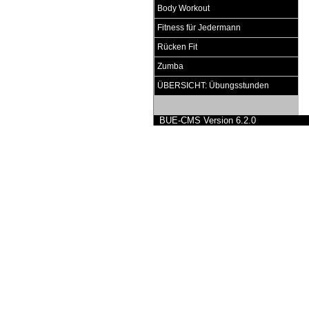
Body Workout
Fitness für Jedermann
Rücken Fit
Zumba
ÜBERSICHT: Übungsstunden
BUE-CMS Version 6.2.0