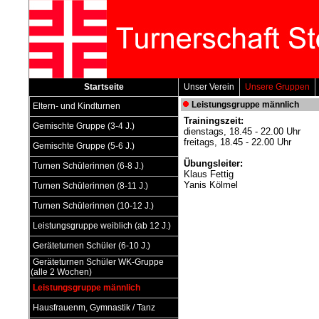
Startseite
Unser Verein
Unsere Gruppen
Leistungsgruppe männlich
Eltern- und Kindturnen
Trainingszeit:
Gemischte Gruppe (3-4 J.)
dienstags, 18.45 - 22.00 Uhr
freitags, 18.45 - 22.00 Uhr
Gemischte Gruppe (5-6 J.)
Übungsleiter:
Turnen Schülerinnen (6-8 J.)
Klaus Fettig
Yanis Kölmel
Turnen Schülerinnen (8-11 J.)
Turnen Schülerinnen (10-12 J.)
Leistungsgruppe weiblich (ab 12 J.)
Geräteturnen Schüler (6-10 J.)
Geräteturnen Schüler WK-Gruppe
(alle 2 Wochen)
Leistungsgruppe männlich
Hausfrauenm, Gymnastik / Tanz