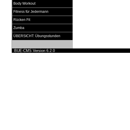
Body Workout
Fitness für Jedermann
Rücken Fit
Zumba
ÜBERSICHT: Übungsstunden
BUE-CMS Version 6.2.0