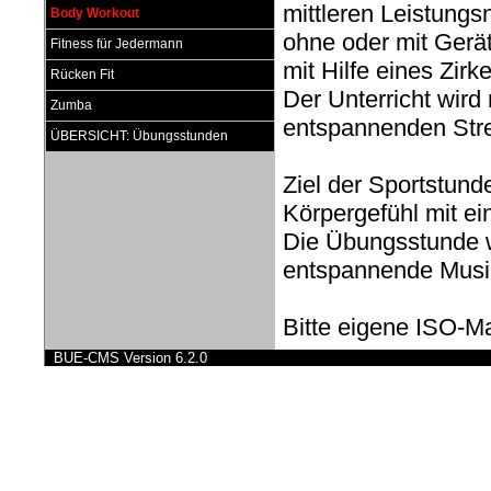
mittleren Leistung
Body Workout
ohne oder mit Gerä
Fitness für Jedermann
mit Hilfe eines Zir
Rücken Fit
Der Unterricht wir
Zumba
entspannenden Stre
ÜBERSICHT: Übungsstunden
Ziel der Sportstund
Körpergefühl mit ei
Die Übungsstunde w
entspannende Musik
Bitte eigene ISO-Ma
BUE-CMS Version 6.2.0