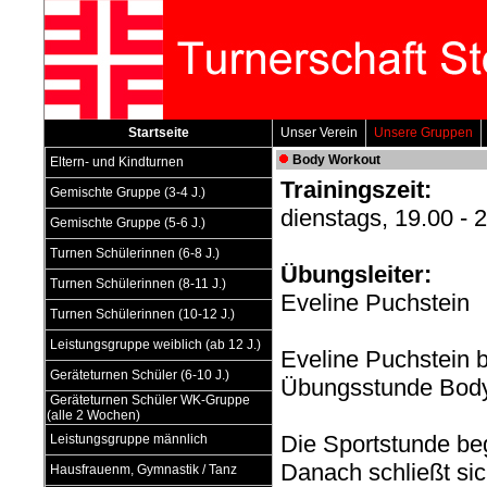
Startseite
Unser Verein
Unsere Gruppen
Body Workout
Eltern- und Kindturnen
Trainingszeit:
Gemischte Gruppe (3-4 J.)
dienstags, 19.00 -
Gemischte Gruppe (5-6 J.)
Turnen Schülerinnen (6-8 J.)
Übungsleiter:
Turnen Schülerinnen (8-11 J.)
Eveline Puchstein
Turnen Schülerinnen (10-12 J.)
Leistungsgruppe weiblich (ab 12 J.)
Eveline Puchstein b
Geräteturnen Schüler (6-10 J.)
Übungsstunde Body
Geräteturnen Schüler WK-Gruppe
(alle 2 Wochen)
Die Sportstunde beg
Leistungsgruppe männlich
Danach schließt sic
Hausfrauenm, Gymnastik / Tanz