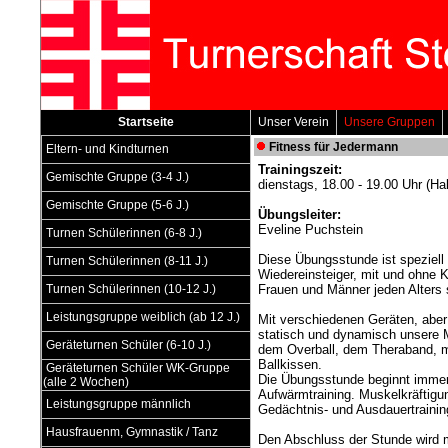
Startseite
Unser Verein
Unsere Gruppen
Fitness für Jedermann
Eltern- und Kindturnen
Trainingszeit:
Gemischte Gruppe (3-4 J.)
dienstags, 18.00 - 19.00 Uhr (Hal
Gemischte Gruppe (5-6 J.)
Übungsleiter:
Eveline Puchstein
Turnen Schülerinnen (6-8 J.)
Diese Übungsstunde ist speziell 
Turnen Schülerinnen (8-11 J.)
Wiedereinsteiger, mit und ohne K
Turnen Schülerinnen (10-12 J.)
Frauen und Männer jeden Alters 
Leistungsgruppe weiblich (ab 12 J.)
Mit verschiedenen Geräten, aber 
statisch und dynamisch unsere M
Geräteturnen Schüler (6-10 J.)
dem Overball, dem Theraband, 
Ballkissen.
Geräteturnen Schüler WK-Gruppe
Die Übungsstunde beginnt immer
(alle 2 Wochen)
Aufwärmtraining. Muskelkräftigun
Leistungsgruppe männlich
Gedächtnis- und Ausdauertraining
Hausfrauenm, Gymnastik / Tanz
Den Abschluss der Stunde wird m