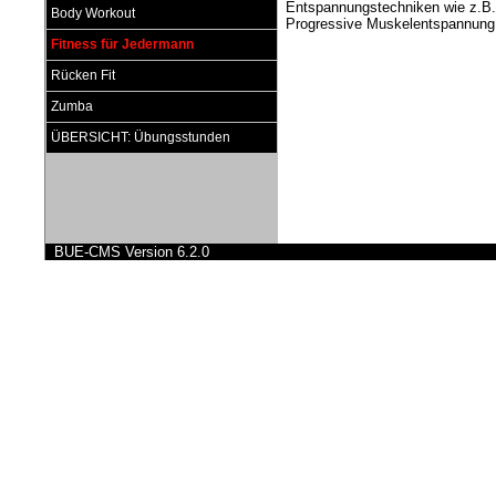
Entspannungstechniken wie z.B.
Body Workout
Progressive Muskelentspannung 
Fitness für Jedermann
Rücken Fit
Zumba
ÜBERSICHT: Übungsstunden
BUE-CMS Version 6.2.0