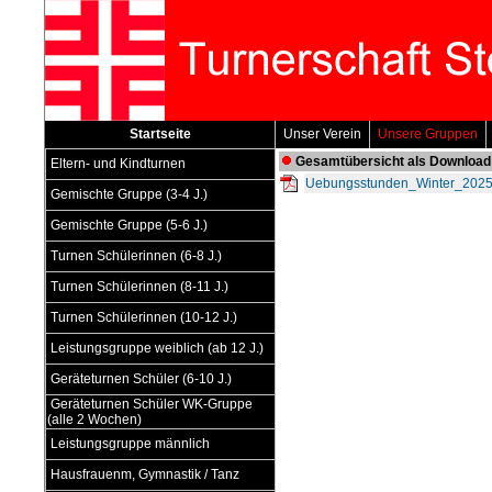
Startseite
Unser Verein
Unsere Gruppen
Gesamtübersicht als Download
Eltern- und Kindturnen
Uebungsstunden_Winter_2025
Gemischte Gruppe (3-4 J.)
Gemischte Gruppe (5-6 J.)
Turnen Schülerinnen (6-8 J.)
Turnen Schülerinnen (8-11 J.)
Turnen Schülerinnen (10-12 J.)
Leistungsgruppe weiblich (ab 12 J.)
Geräteturnen Schüler (6-10 J.)
Geräteturnen Schüler WK-Gruppe
(alle 2 Wochen)
Leistungsgruppe männlich
Hausfrauenm, Gymnastik / Tanz