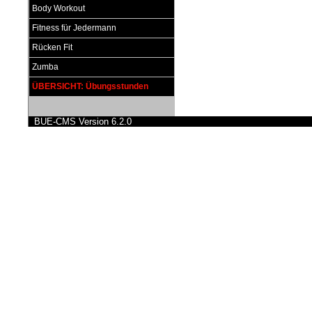
Body Workout
Fitness für Jedermann
Rücken Fit
Zumba
ÜBERSICHT: Übungsstunden
BUE-CMS Version 6.2.0