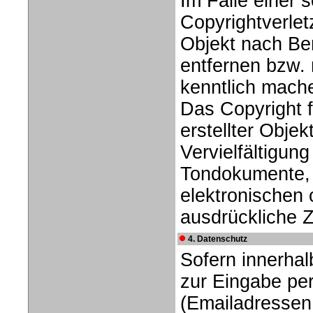
Im Falle einer 
Copyrightverle
Objekt nach Ben
entfernen bzw.
kenntlich mach
Das Copyright f
erstellter Objek
Vervielfältigun
Tondokumente, 
elektronischen 
ausdrückliche Z
4. Datenschutz
Sofern innerhal
zur Eingabe per
(Emailadressen,