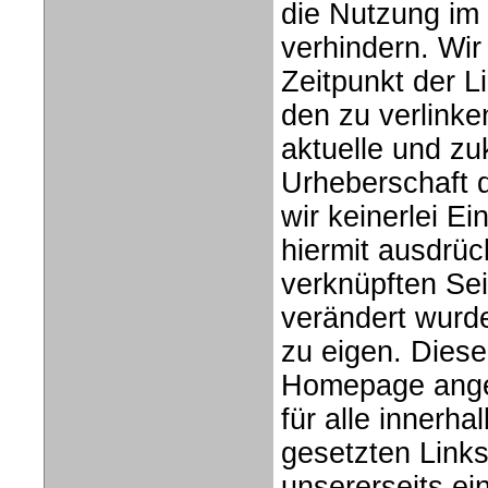
die Nutzung im 
verhindern. Wir
Zeitpunkt der L
den zu verlinke
aktuelle und zu
Urheberschaft d
wir keinerlei Ei
hiermit ausdrück
verknüpften Sei
verändert wurd
zu eigen. Diese 
Homepage angeb
für alle innerh
gesetzten Link
unsererseits ei